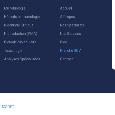
Microbiologie
Accueil
Hémato-Immunologie
À Propos
Biochimie Clinique
Nos Spécialités
Reproduction (PMA)
Nos Services
Biologie Moléculaire
Blog
Toxicologie
Prendre RDV
Analyses Spécialisées
Contact
OUCSOFT