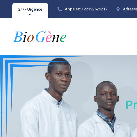
Appelez:
+22392526217
Adresse
24/7 Urgence
P