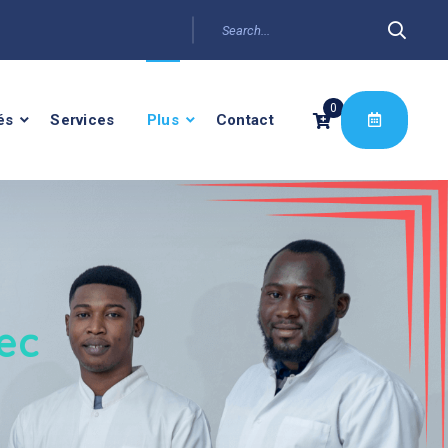
0
és
Services
Plus
Contact
ec