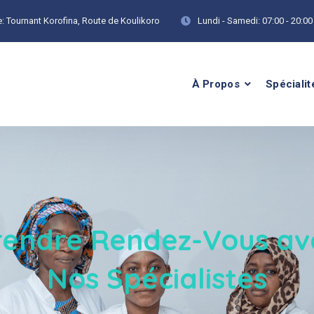
:
Tournant Korofina, Route de Koulikoro
Lundi - Samedi:
07:00 - 20:00
À Propos
Spécialit
rendre Rendez-Vous av
Nos Spécialistes