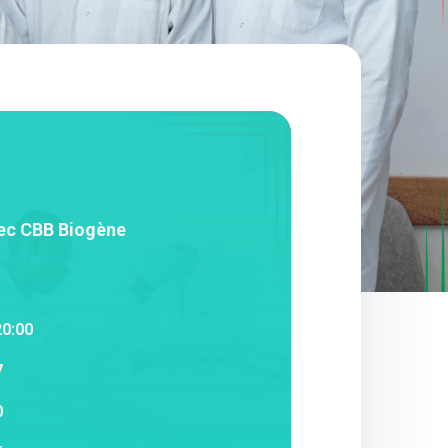
ec CBB Biogène
20:00
7
0