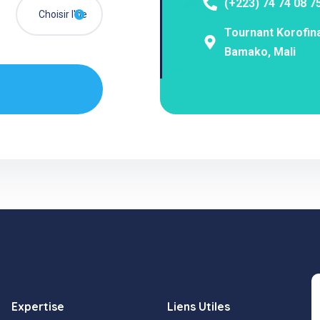
(+223) 74 74 08 7
Tournant Korofina
Bamako, Mali
Expertise
Liens Utiles