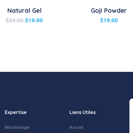
Natural Gel
Goji Powder
$
24.00
$
19.00
$
19.00
Expertise
Liens Utiles
Microbiologie
Accueil