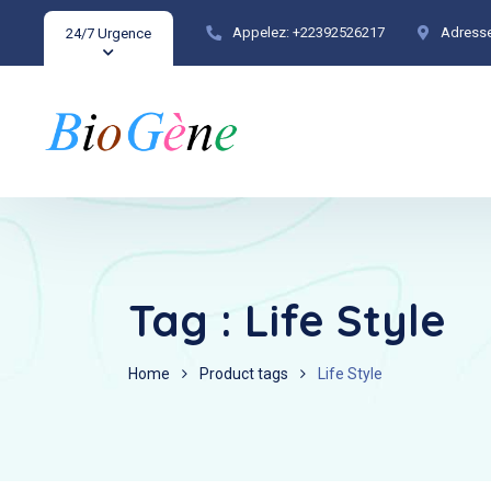
Appelez:
+22392526217
Adresse
24/7 Urgence
Tag :
Life Style
Home
Product tags
Life Style